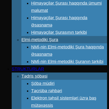
Himayəçilər Şurası haqqında ümumi
məlumat
Himayəçilər Şurası haqqında
Əsasnamə
Himayəçilər Şurasının tərkibi
Elmi-metodiki Şura
NMİ-nin Elmi-metodiki Şura haqqında
Əsasnamə
NMİ-nin Elmi-metodiki Şuranın tərkibi
STRUKTURLAR
Tədris şöbəsi
Şöbə müdiri
Təcrübə rəhbəri
Elektron təhsil sistemləri üzrə baş
mütəxəssis