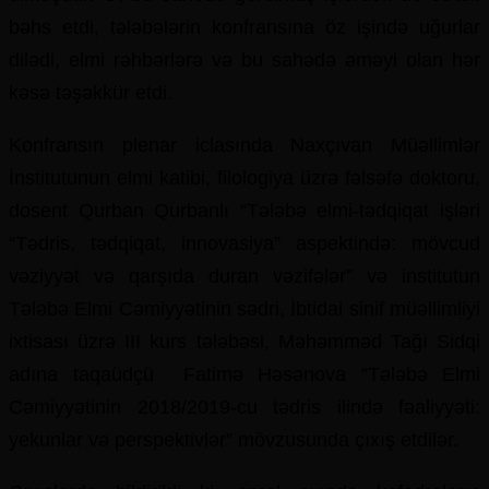
bəhs etdi, tələbələrin konfransına öz işində uğurlar
dilədi, elmi rəhbərlərə və bu sahədə əməyi olan hər
kəsə təşəkkür etdi.
Konfransın plenar iclasında Naxçıvan Müəllimlər
İnstitutunun elmi katibi, filologiya üzrə fəlsəfə doktoru,
dosent Qurban Qurbanlı “Tələbə elmi-tədqiqat işləri
“Tədris, tədqiqat, innovasiya” aspektində: mövcud
vəziyyət və qarşıda duran vəzifələr” və institutun
Tələbə Elmi Cəmiyyətinin sədri, İbtidai sinif müəllimliyi
ixtisası üzrə III kurs tələbəsi, Məhəmməd Tağı Sidqi
adına taqaüdçü Fatimə Həsənova “Tələbə Elmi
Cəmiyyətinin 2018/2019-cu tədris ilində fəaliyyəti:
yekunlar və perspektivlər” mövzusunda çıxış etdilər.