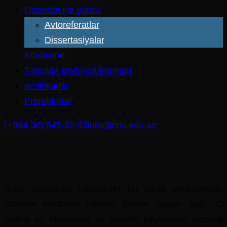
Dissertasiya şurası
Avtoreferatlar
Dissertasiyalar
Kitabxana
Təhsildə keyfiyyət təminatı
sertifikatlar
Prorektorlar
(+994 36) 545-32-02
info@nmi.edu.az
Gənc tədqiqatçı tələbələrin bu vacib elmi-təşkilatı
tədbirini institutun rektoru Elbrus İsayev açdı. O
bildirdi ki, ölkəmizdə ali təhsilin beynəlxalq rəqabət