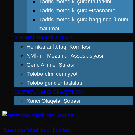
Tədris-metodiki şuranın tərkibi
Tədris-metodiki şura Əsasnamə
Tədris-metodiki şura haqqında ümumi
məlumat
İCTİMAİ TƏŞKİLATLAR
Həmkarlar İttifaqı Komitəsi
NMİ-nin Məzunlar Assosiasiyası
Gənc Alimlər Şurası
Tələbə elmi cəmiyyəti
Tələbə gənclər təşkilati
BEYNƏLXALQ ƏLAQƏLƏR
Xarici Əlaqələr Şöbəsi
Naxçıvan Müəllimlər İnstitutu