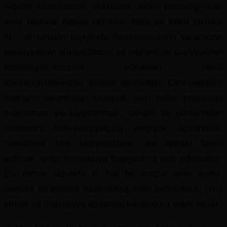
təqdim olunmasına əsaslanan təlim texnologiyaları
artıq rasional hesab olunmur. Belə bir tələb qoyulur
ki, ali təhsilin təşkilində mütəxəssislərin yaradıcılıq
qabiliyyətinin yüksəldilməsi və intellektual səviyyəsinin
formalaşdırılmasına yönəldən təhsil
texnologiyalarından istifadə edilməlidir. Elmi-pedaqoji
kadrların apardıqları tədqiqat işləri tədris prosesinə
maksimum yaxınlaşdırılmalı, təhsilin ilk günlərindən
tələbələrə elmi-tədqiqatçılıq vərdişləri aşılanmalı,
tələbələrin elmi tədqiqatlarda real iştirakı təmin
edilməli, onlar innovasiya fəaliyyətinə cəlb edilməlidir.
Elə etmək lazımdır ki, hər bir məzun elmi layihə,
məruzə və tezislər hazırlamaq, elmi tədbirlərdə çıxış
etmək və diskussiya aparmaq bacarığına malik olsun.