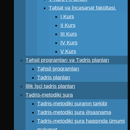
Təbiət və İncəsənət fakültəsi.
I Kurs
II Kurs
III Kurs
IV Kurs
V Kurs
Təhsil proqramları və Tədris planları
Təhsil proqramları
Tədris planları
İllik İşçi tədris planları
Tədris-metodiki şura
Tədris-metodiki şuranın tərkibi
Tədris-metodiki şura Əsasnamə
Tədris-metodiki şura haqqında ümumi
məlumat