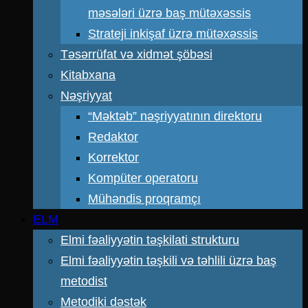
məsələri üzrə baş mütəxəssis
Strateji inkişaf üzrə mütəxəssis
Təsərrüfat və xidmət şöbəsi
Kitabxana
Nəşriyyat
“Məktəb” nəşriyyatının direktoru
Redaktor
Korrektor
Kompüter operatoru
Mühəndis proqramçı
ELM
Elmi fəaliyyətin təşkilati strukturu
Elmi fəaliyyətin təşkili və təhlili üzrə baş
metodist
Metodiki dəstək