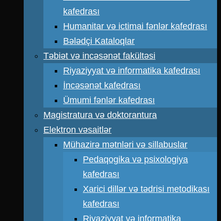
kafedrası
Humanitar və ictimai fənlər kafedrası
Bələdçi Kataloqlar
Təbiət və incəsənət fakültəsi
Riyaziyyat və informatika kafedrası
İncəsənət kafedrası
Ümumi fənlər kafedrası
Magistratura və doktorantura
Elektron vəsaitlər
Mühazirə mətnləri və sillabuslar
Pedaqogika və psixologiya
kafedrası
Xarici dillər və tədrisi metodikası
kafedrası
Riyaziyyat və informatika