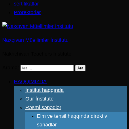
sertifikatlar
Prorektorlar
Naxçıvan Müəllimlər İnstitutu
Nakhchivan Teachers Institute
Arama:
HAQQIMIZDA
İnstitut haqqında
Our İnstitute
Rəsmi sənədlər
Elm və təhsil haqqında direktiv
sənədlər