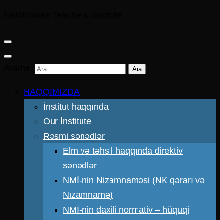
Nakhchivan Teachers Institute
Arama:
HAQQIMIZDA
İnstitut haqqında
Our İnstitute
Rəsmi sənədlər
Elm və təhsil haqqında direktiv
sənədlər
NMİ-nin Nizamnaməsi (NK qərarı və
Nizamnamə)
NMİ-nin daxili normativ – hüquqi