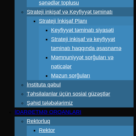
sənədlər toplusu
Strateji inkişaf və Keyfiyyət təminatı
Strateji İnkişaf Planı
Keyfiyyət təminatı siyasəti
Strateji inkişaf və keyfiyyət
təminatı haqqında əsasnamə
Məmnuniyyət sorğuları və
nəticələr
Məzun sorğuları
İnstituta qəbul
Təhsilalanlar üçün sosial güzəştlər
Şəhid tələbələrimiz
İDARƏETMƏ ORQANLARI
Rektorluq
Rektor