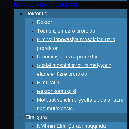
İDARƏETMƏ ORQANLARI
Rektorluq
Rektor
Tədris işləri üzrə prorektor
Elm və innovasiya məsələləri üzrə
prorektor
Ümumi işlər üzrə prorektor
Sosial məsələlər və ictimaiyyətlə
əlaqələr üzrə prorektor
Elmi katib
Rektor köməkçisi
Mətbuat və ictimaiyyətlə əlaqələr üzrə
baş mütəxəssis
Elmi şura
NMİ-nin Elmi Şurası haqqında