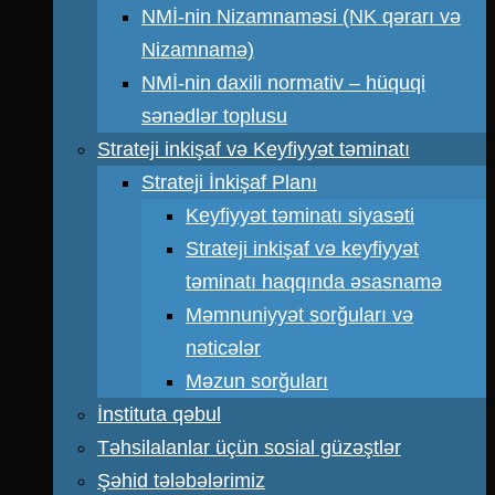
NMİ-nin Nizamnaməsi (NK qərarı və
Nizamnamə)
NMİ-nin daxili normativ – hüquqi
sənədlər toplusu
Strateji inkişaf və Keyfiyyət təminatı
Strateji İnkişaf Planı
Keyfiyyət təminatı siyasəti
Strateji inkişaf və keyfiyyət
təminatı haqqında əsasnamə
Məmnuniyyət sorğuları və
nəticələr
Məzun sorğuları
İnstituta qəbul
Təhsilalanlar üçün sosial güzəştlər
Şəhid tələbələrimiz