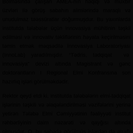
Bölməsində çalışan AMEA-nın həqiqi və müxbir
üzvləri ilə görüş sabahın alimlərində maraqlı və
unudulmaz təəssüratlar doğurmuşdur. Bu yaxınlarda
institutda tələbələr üçün innovasiya mühitinin təşkil
edilməsi və innovativ təkliflərinin həyata keçirilməsini
təmin etmək məqsədilə İnnovasiya Laboratoriyası
(InnoLab) yaradılmışdır. “Tədris, tədqiqat və
innovasiya” devizi altında Magistrant və gənc
doktorantların I Regional Elmi Konfransına son
hazırlıq işləri görülməkdədir.
Rektor qeyd etdi ki, institutda tələbələrin elmi-tədqiqat
işlərinin təşkili və əlaqələndirilməsi vəzifələrini yerinə
yetirən Tələbə Elmi Cəmiyyətinin fəaliyyəti institut
rəhbərliyinin daim nəzarəti və qayğısı altında
olmuşdur. O, bu sahədə görülmüş işlərdən də ətraflı