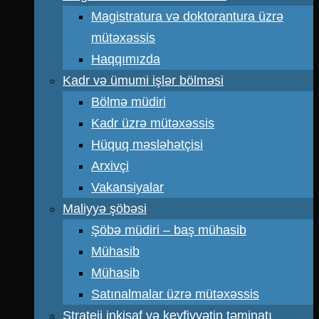
Magistratura və doktorantura üzrə
mütəxəssis
Haqqımızda
Kadr və ümumi işlər bölməsi
Bölmə müdiri
Kadr üzrə mütəxəssis
Hüquq məsləhətçisi
Arxivçi
Vakansiyalar
Maliyyə şöbəsi
Şöbə müdiri – baş mühasib
Mühasib
Mühasib
Satınalmalar üzrə mütəxəssis
Strateji inkişaf və keyfiyyətin təminatı