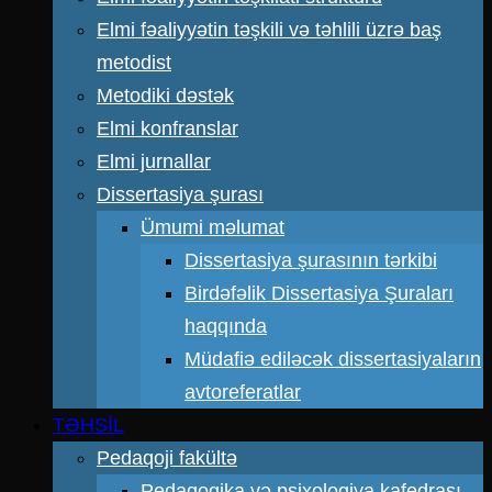
Elmi fəaliyyətin təşkili və təhlili üzrə baş
metodist
Metodiki dəstək
Elmi konfranslar
Elmi jurnallar
Dissertasiya şurası
Ümumi məlumat
Dissertasiya şurasının tərkibi
Birdəfəlik Dissertasiya Şuraları
haqqında
Müdafiə ediləcək dissertasiyaların
avtoreferatlar
TƏHSİL
Pedaqoji fakültə
Pedaqogika və psixologiya kafedrası