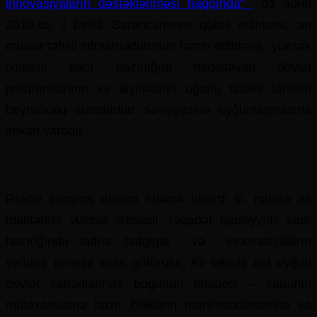
innovasiyaların dəstəklənməsi haqqında”
03 aprel
2019-cu il tarixli Sərəncamının qəbul edilməsi, ən
müasir təhsil infrastrukturunun təmin edilməsi, yüksək
ixtisaslı kadr hazırlığını hədəfləyən dövlət
proqramlarının və layihələrin uğurlu tətbiqi təhsilin
beynəlxalq standartlar səviyyəsinə uyğunlaşmasına
imkan yaradır.
Rektor çıxışına davam edərək bildirdi ki, müasir ali
məktəbdə yüksək ixtisaslı, rəqabət qabiliyyətli kadr
hazırlğında tədris, tədqiqat və innovasiyaların
vəhdəti prinsipi əsas götürülür. Ali təhsilə aid uyğun
dövlət sənədlərində bugünün tələbəsi – sabahın
mütəxəssisinə hazır biliklərin mənimsədilməsinə və