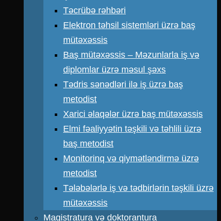
Təcrübə rəhbəri
Elektron təhsil sistemləri üzrə baş
mütəxəssis
Baş mütəxəssis – Məzunlarla iş və
diplomlar üzrə məsul şəxs
Tədris sənədləri ilə iş üzrə baş
metodist
Xarici əlaqələr üzrə baş mütəxəssis
Elmi fəaliyyətin təşkili və təhlili üzrə
baş metodist
Monitorinq və qiymətləndirmə üzrə
metodist
Tələbələrlə iş və tədbirlərin təşkili üzrə
mütəxəssis
Magistratura və doktorantura