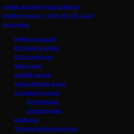
İçeriğe atla (Enter tuşuna basın)
info@nmi.edu.az
(+994 36) 545-32-02
Əsas menu
Rektora müraciət
Elmi əsərlər jurnalı
Elmi konfranslar
İdeya bankı
Metodik dəstək
Tədris-Metodik şurası
Dissertasiya şurası
Avtoreferatlar
Dissertasiyalar
Kitabxana
Təhsildə keyfiyyət təminatı