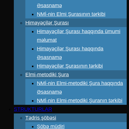
Əsasnamə
NMİ-nin Elmi Şurasının tərkibi
Himayəçilər Şurası
Himayəçilər Şurası haqqında ümumi
məlumat
Himayəçilər Şurası haqqında
Əsasnamə
Himayəçilər Şurasının tərkibi
Elmi-metodiki Şura
NMİ-nin Elmi-metodiki Şura haqqında
Əsasnamə
NMİ-nin Elmi-metodiki Şuranın tərkibi
STRUKTURLAR
Tədris şöbəsi
Şöbə müdiri