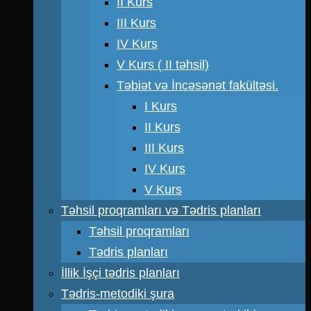
II Kurs
III Kurs
IV Kurs
V Kurs ( II təhsil)
Təbiət və İncəsənət fakültəsi.
I Kurs
II Kurs
III Kurs
IV Kurs
V Kurs
Təhsil proqramları və Tədris planları
Təhsil proqramları
Tədris planları
İllik İşçi tədris planları
Tədris-metodiki şura