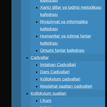
kafedrası
Xarici dillər və tədrisi metodikası
kafedrası
Riyaziyyat və informatika
kafedrası
Humanitar və ictimai fənlər
kafedrası
Ümumi fənlər kafedrası
Cədvəllər
İmtahan Cədvəlləri
Dərs Cədvəlləri
Kollokvium cədvəlləri
Məsləhət saatları cədvəlləri
Kollokvium sualları
I Kurs