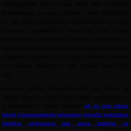
qabiliyyətliliyini təmin etmək üçün ölkə Prezidenti
İlham Əliyevin 16 noyabr 2018-ci il tarixli “2019-2023-
cü illər üçün Azərbaycan Respublikasında ali təhsil
sisteminin rəqabətliliyinin artırılması üzrə Dövlət
Proqramı”nın təsdiqlənməsi haqqında Sərəncamı və
digər dövlət sənədləri mühüm əhəmiyyət kəsb edir. Bu
istiqamətdə görülən işlər sırasında tələbələrin sistemli
elmi-tədqiqat fəaliyyətinə cəlb edilməsi xüsusi yer
tutur.
Naxçıvan Muxtar Respublikasında son illərdə ali
təhsilin davamlı inkişafını təmin edən sərəncamların,
o cümlədən Ali Məclis Sədrinin “
Ali və orta ixtisas
təhsili müəssisələrində ixtisasların müvafiq təşkilatlara
hamiliyə verilməsinə dair əlavə tədbirlər və