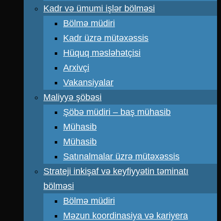
Kadr və ümumi işlər bölməsi
Bölmə müdiri
Kadr üzrə mütəxəssis
Hüquq məsləhətçisi
Arxivçi
Vakansiyalar
Maliyyə şöbəsi
Şöbə müdiri – baş mühasib
Mühasib
Mühasib
Satınalmalar üzrə mütəxəssis
Strateji inkişaf və keyfiyyətin təminatı
bölməsi
Bölmə müdiri
Məzun koordinasiya və kariyera