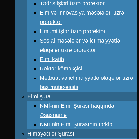
Tədris işləri üzrə prorektor
Elm və innovasiya məsələləri üzrə
prorektor
Ümumi işlər üzrə prorektor
Sosial məsələlər və ictimaiyyətlə
əlaqələr üzrə prorektor
Elmi katib
Rektor köməkçisi
Mətbuat və ictimaiyyətlə əlaqələr üzrə
baş mütəxəssis
Elmi şura
NMİ-nin Elmi Şurası haqqında
Əsasnamə
NMİ-nin Elmi Şurasının tərkibi
Himayəçilər Şurası