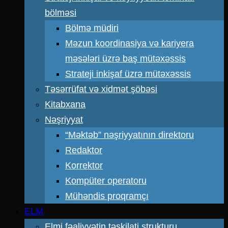
bölməsi
Bölmə müdiri
Məzun koordinasiya və kariyera
məsələri üzrə baş mütəxəssis
Strateji inkişaf üzrə mütəxəssis
Təsərrüfat və xidmət şöbəsi
Kitabxana
Nəşriyyat
“Məktəb” nəşriyyatının direktoru
Redaktor
Korrektor
Kompüter operatoru
Mühəndis proqramçı
ELM
Elmi fəaliyyətin təşkilati strukturu