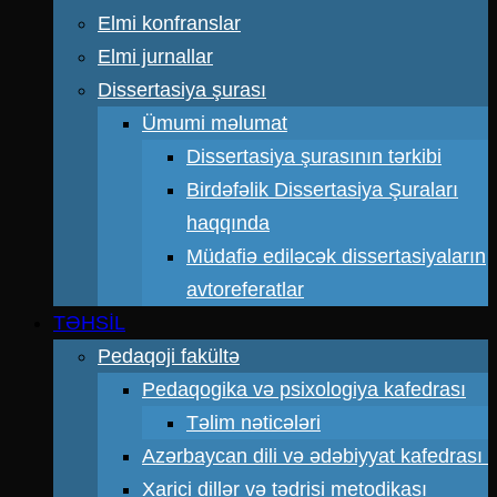
Elmi konfranslar
Elmi jurnallar
Dissertasiya şurası
Ümumi məlumat
Dissertasiya şurasının tərkibi
Birdəfəlik Dissertasiya Şuraları
haqqında
Müdafiə ediləcək dissertasiyaların
avtoreferatlar
TƏHSİL
Pedaqoji fakültə
Pedaqogika və psixologiya kafedrası
Təlim nəticələri
Azərbaycan dili və ədəbiyyat kafedrası
Xarici dillər və tədrisi metodikası