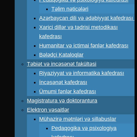
Təlim nəticələri
Azərbaycan dili və ədəbiyyat kafedrası
Xarici dillər və tədrisi metodikası
kafedrası
Humanitar və ictimai fənlər kafedrası
Bələdçi Kataloqlar
Təbiət və incəsənət fakültəsi
Riyaziyyat və informatika kafedrası
İncəsənət kafedrası
Ümumi fənlər kafedrası
Magistratura və doktorantura
Elektron vəsaitlər
Mühazirə mətnləri və sillabuslar
Pedaqogika və psixologiya