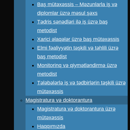
Baş mütəxəssis – Məzunlarla iş və
diplomlar üzrə məsul şəxs
Tədris sənədləri ilə iş üzrə baş
metodist
Xarici əlaqələr üzrə baş mütəxəssis
Elmi fəaliyyətin təşkili və təhlili üzrə
baş metodist
Monitorinq və qiymətləndirmə üzrə
metodist
Tələbələrlə iş və tədbirlərin təşkili üzrə
mütəxəssis
Magistratura və doktorantura
Magistratura və doktorantura üzrə
mütəxəssis
Haqqımızda