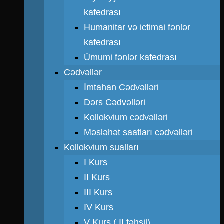
kafedrası
Humanitar və ictimai fənlər
kafedrası
Ümumi fənlər kafedrası
Cədvəllər
İmtahan Cədvəlləri
Dərs Cədvəlləri
Kollokvium cədvəlləri
Məsləhət saatları cədvəlləri
Kollokvium sualları
I Kurs
II Kurs
III Kurs
IV Kurs
V Kurs ( II təhsil)