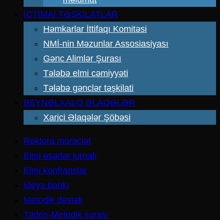
İCTİMAİ TƏŞKİLATLAR
Həmkarlar İttifaqı Komitəsi
NMİ-nin Məzunlar Assosiasiyası
Gənc Alimlər Şurası
Tələbə elmi cəmiyyəti
Tələbə gənclər təşkilati
BEYNƏLXALQ ƏLAQƏLƏR
Xarici Əlaqələr Şöbəsi
Rektora müraciət
Elmi əsərlər jurnalı
Elmi konfranslar
İdeya bankı
Metodik dəstək
Tədris-Metodik şurası