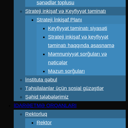
sənədlər toplusu
Strateji inkişaf və Keyfiyyət təminatı
Strateji İnkişaf Planı
Keyfiyyət təminatı siyasəti
Strateji inkişaf və keyfiyyət
təminatı haqqında əsasnamə
Məmnuniyyət sorğuları və
nəticələr
Məzun sorğuları
İnstituta qəbul
Təhsilalanlar üçün sosial güzəştlər
Şəhid tələbələrimiz
İDARƏETMƏ ORQANLARI
Rektorluq
Rektor