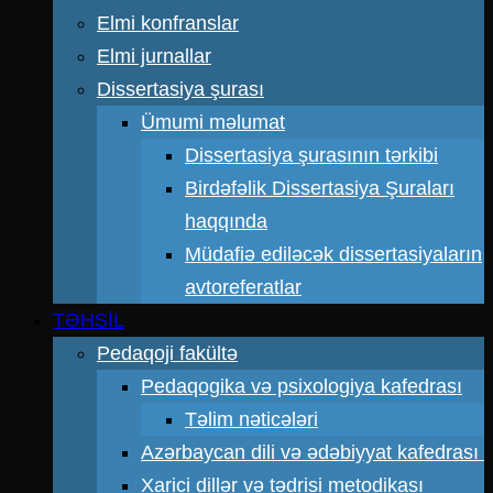
Elmi konfranslar
Elmi jurnallar
Dissertasiya şurası
Ümumi məlumat
Dissertasiya şurasının tərkibi
Birdəfəlik Dissertasiya Şuraları
haqqında
Müdafiə ediləcək dissertasiyaların
avtoreferatlar
TƏHSİL
Pedaqoji fakültə
Pedaqogika və psixologiya kafedrası
Təlim nəticələri
Azərbaycan dili və ədəbiyyat kafedrası
Xarici dillər və tədrisi metodikası