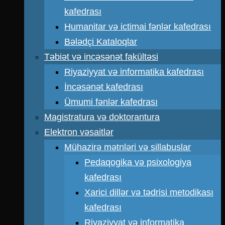
kafedrası
Humanitar və ictimai fənlər kafedrası
Bələdçi Kataloqlar
Təbiət və incəsənət fakültəsi
Riyaziyyat və informatika kafedrası
İncəsənət kafedrası
Ümumi fənlər kafedrası
Magistratura və doktorantura
Elektron vəsaitlər
Mühazirə mətnləri və sillabuslar
Pedaqogika və psixologiya
kafedrası
Xarici dillər və tədrisi metodikası
kafedrası
Riyaziyyat və informatika