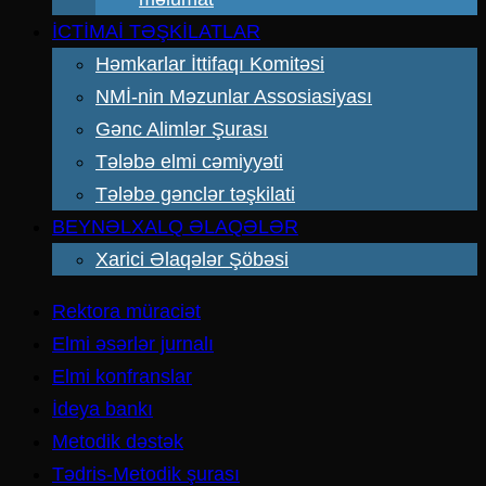
İCTİMAİ TƏŞKİLATLAR
Həmkarlar İttifaqı Komitəsi
NMİ-nin Məzunlar Assosiasiyası
Gənc Alimlər Şurası
Tələbə elmi cəmiyyəti
Tələbə gənclər təşkilati
BEYNƏLXALQ ƏLAQƏLƏR
Xarici Əlaqələr Şöbəsi
Rektora müraciət
Elmi əsərlər jurnalı
Elmi konfranslar
İdeya bankı
Metodik dəstək
Tədris-Metodik şurası