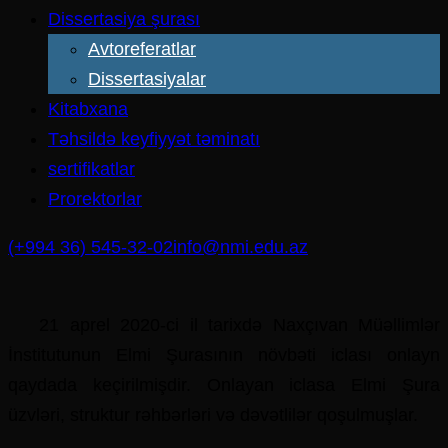
Dissertasiya şurası
Avtoreferatlar
Dissertasiyalar
Kitabxana
Təhsildə keyfiyyət təminatı
sertifikatlar
Prorektorlar
(+994 36) 545-32-02
info@nmi.edu.az
21 aprel 2020-ci il tarixdə Naxçıvan Müəllimlər
İnstitutunun Elmi Şurasının növbəti iclası onlayn
qaydada keçirilmişdir. Onlayan iclasa Elmi Şura
üzvləri, struktur rəhbərləri və dəvətlilər qoşulmuşlar.