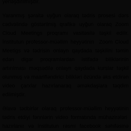
yerləşdirilmişdir.
Yaranmış şəraitə uyğun olaraq tədris prosesi dərs
cədvəlində göstərilmiş qrafikə uyğun olaraq Zoom
Cloud Meetings proqramı vasitəsilə təşkil edilir.
İnstitutun professor-müəllim heyyətinin Zoom Cloud
Meetigs və tədrisin onlayn qaydada təşkilini təmin
edən digər proqramlardan istifadə biliklərinin
artırılması məqsədilə onlayn qaydada kurslar təşkil
olunmuş və maarifləndirici bilikləri özündə əks etdirən
video çarxlar hazırlanaraq əməkdaşlara təqdim
edilmişdir.
Əlavə tədbirlər olaraq professor-müəllim heyyətinin
tədris etdiyi fənnlərin video formatında mühazirələri
hazırlanır və institutun rəsmi facebook səhifəsinə