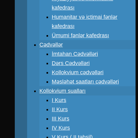
kafedrası
Humanitar və ictimai fənlər
kafedrası
Ümumi fənlər kafedrası
Cədvəllər
İmtahan Cədvəlləri
Dərs Cədvəlləri
Kollokvium cədvəlləri
Məsləhət saatları cədvəlləri
Kollokvium sualları
I Kurs
II Kurs
III Kurs
IV Kurs
V Kurs ( II təhsil)