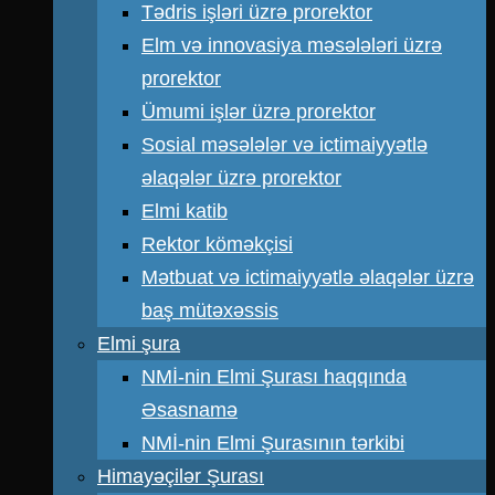
Tədris işləri üzrə prorektor
Elm və innovasiya məsələləri üzrə
prorektor
Ümumi işlər üzrə prorektor
Sosial məsələlər və ictimaiyyətlə
əlaqələr üzrə prorektor
Elmi katib
Rektor köməkçisi
Mətbuat və ictimaiyyətlə əlaqələr üzrə
baş mütəxəssis
Elmi şura
NMİ-nin Elmi Şurası haqqında
Əsasnamə
NMİ-nin Elmi Şurasının tərkibi
Himayəçilər Şurası