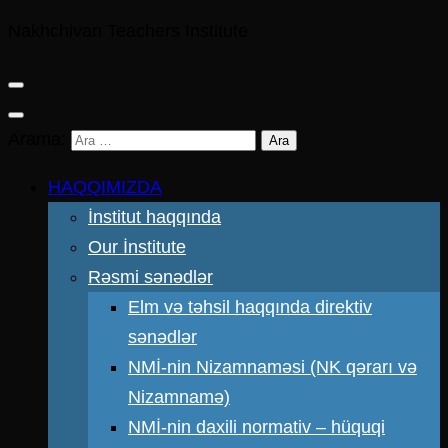
Nakhchivan Teachers Institute
Arama:
HAQQIMIZDA
İnstitut haqqında
Our İnstitute
Rəsmi sənədlər
Elm və təhsil haqqında direktiv
sənədlər
NMİ-nin Nizamnaməsi (NK qərarı və
Nizamnamə)
NMİ-nin daxili normativ – hüquqi