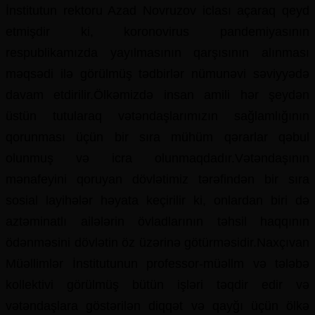
İnstitutun rektoru Azad Novruzov iclası açaraq qeyd
etmişdir ki, koronovirus pandemiyasının
respublikamızda yayılmasının qarşısının alınması
məqsədi ilə görülmüş tədbirlər nümunəvi səviyyədə
davam etdirilir.Ölkəmizdə insan amili hər şeydən
üstün tutularaq vətəndaşlarımızın sağlamlığının
qorunması üçün bir sıra mühüm qərarlar qəbul
olunmuş və icra olunmaqdadır.Vətəndaşının
mənafeyini qoruyan dövlətimiz tərəfindən bir sıra
sosial layihələr həyata keçirilir ki, onlardan biri də
aztəminatlı ailələrin övladlarının təhsil haqqının
ödənməsini dövlətin öz üzərinə götürməsidir.Naxçıvan
Müəllimlər İnstitutunun professor-müəllm və tələbə
kollektivi görülmüş bütün işləri təqdir edir və
vətəndaşlara göstərilən diqqət və qayğı üçün ölkə