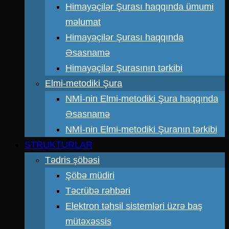
Himayəçilər Şurası haqqında ümumi
məlumat
Himayəçilər Şurası haqqında
Əsasnamə
Himayəçilər Şurasının tərkibi
Elmi-metodiki Şura
NMİ-nin Elmi-metodiki Şura haqqında
Əsasnamə
NMİ-nin Elmi-metodiki Şuranın tərkibi
STRUKTURLAR
Tədris şöbəsi
Şöbə müdiri
Təcrübə rəhbəri
Elektron təhsil sistemləri üzrə baş
mütəxəssis