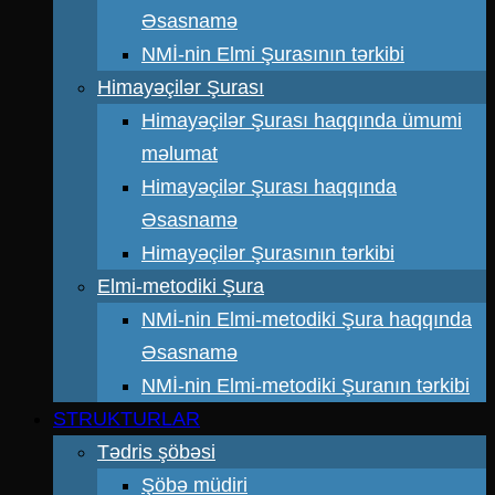
Əsasnamə
NMİ-nin Elmi Şurasının tərkibi
Himayəçilər Şurası
Himayəçilər Şurası haqqında ümumi
məlumat
Himayəçilər Şurası haqqında
Əsasnamə
Himayəçilər Şurasının tərkibi
Elmi-metodiki Şura
NMİ-nin Elmi-metodiki Şura haqqında
Əsasnamə
NMİ-nin Elmi-metodiki Şuranın tərkibi
STRUKTURLAR
Tədris şöbəsi
Şöbə müdiri