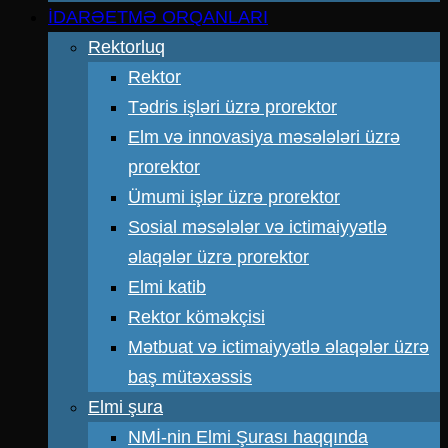
İDARƏETMƏ ORQANLARI
Rektorluq
Rektor
Tədris işləri üzrə prorektor
Elm və innovasiya məsələləri üzrə
prorektor
Ümumi işlər üzrə prorektor
Sosial məsələlər və ictimaiyyətlə
əlaqələr üzrə prorektor
Elmi katib
Rektor köməkçisi
Mətbuat və ictimaiyyətlə əlaqələr üzrə
baş mütəxəssis
Elmi şura
NMİ-nin Elmi Şurası haqqında