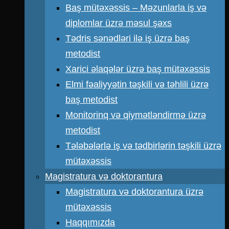
Baş mütəxəssis – Məzunlarla iş və
diplomlar üzrə məsul şəxs
Tədris sənədləri ilə iş üzrə baş
metodist
Xarici əlaqələr üzrə baş mütəxəssis
Elmi fəaliyyətin təşkili və təhlili üzrə
baş metodist
Monitorinq və qiymətləndirmə üzrə
metodist
Tələbələrlə iş və tədbirlərin təşkili üzrə
mütəxəssis
Magistratura və doktorantura
Magistratura və doktorantura üzrə
mütəxəssis
Haqqımızda