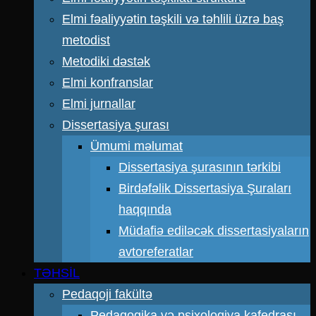
Elmi fəaliyyətin təşkili və təhlili üzrə baş
metodist
Metodiki dəstək
Elmi konfranslar
Elmi jurnallar
Dissertasiya şurası
Ümumi məlumat
Dissertasiya şurasının tərkibi
Birdəfəlik Dissertasiya Şuraları
haqqında
Müdafiə ediləcək dissertasiyaların
avtoreferatlar
TƏHSİL
Pedaqoji fakültə
Pedaqogika və psixologiya kafedrası