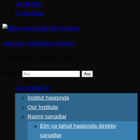
sertifikatlar
Prorektorlar
Naxçıvan Müəllimlər İnstitutu
Nakhchivan Teachers Institute
Arama:
HAQQIMIZDA
İnstitut haqqında
Our İnstitute
Rəsmi sənədlər
Elm və təhsil haqqında direktiv
sənədlər