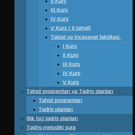
II Kurs
III Kurs
IV Kurs
V Kurs ( II təhsil)
Təbiət və İncəsənət fakültəsi.
I Kurs
II Kurs
III Kurs
IV Kurs
V Kurs
Təhsil proqramları və Tədris planları
Təhsil proqramları
Tədris planları
İllik İşçi tədris planları
Tədris-metodiki şura