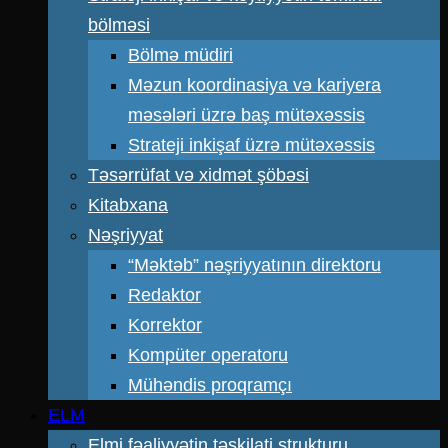
bölməsi
Bölmə müdiri
Məzun koordinasiya və kariyera
məsələri üzrə baş mütəxəssis
Strateji inkişaf üzrə mütəxəssis
Təsərrüfat və xidmət şöbəsi
Kitabxana
Nəşriyyat
“Məktəb” nəşriyyatının direktoru
Redaktor
Korrektor
Kompüter operatoru
Mühəndis proqramçı
ELM
Elmi fəaliyyətin təşkilati strukturu