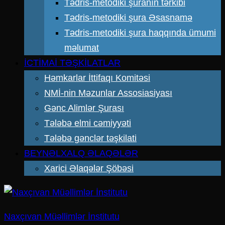
Tədris-metodiki şuranın tərkibi
Tədris-metodiki şura Əsasnamə
Tədris-metodiki şura haqqında ümumi
məlumat
İCTİMAİ TƏŞKİLATLAR
Həmkarlar İttifaqı Komitəsi
NMİ-nin Məzunlar Assosiasiyası
Gənc Alimlər Şurası
Tələbə elmi cəmiyyəti
Tələbə gənclər təşkilati
BEYNƏLXALQ ƏLAQƏLƏR
Xarici Əlaqələr Şöbəsi
Naxçıvan Müəllimlər İnstitutu