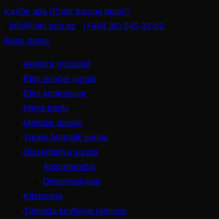
İçeriğe atla (Enter tuşuna basın)
info@nmi.edu.az
(+994 36) 545-32-02
Əsas menu
Rektora müraciət
Elmi əsərlər jurnalı
Elmi konfranslar
İdeya bankı
Metodik dəstək
Tədris-Metodik şurası
Dissertasiya şurası
Avtoreferatlar
Dissertasiyalar
Kitabxana
Təhsildə keyfiyyət təminatı