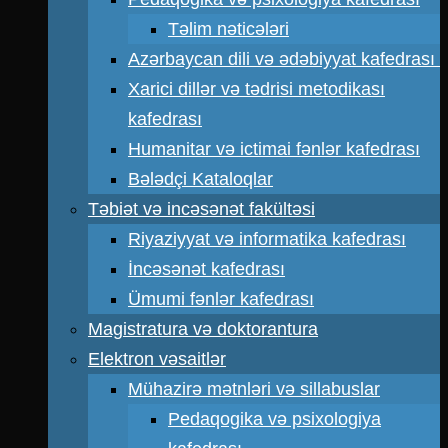
Təlim nəticələri
Azərbaycan dili və ədəbiyyat kafedrası
Xarici dillər və tədrisi metodikası
kafedrası
Humanitar və ictimai fənlər kafedrası
Bələdçi Kataloqlar
Təbiət və incəsənət fakültəsi
Riyaziyyat və informatika kafedrası
İncəsənət kafedrası
Ümumi fənlər kafedrası
Magistratura və doktorantura
Elektron vəsaitlər
Mühazirə mətnləri və sillabuslar
Pedaqogika və psixologiya