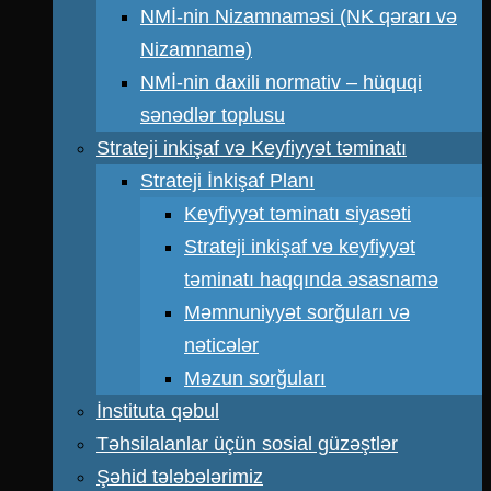
NMİ-nin Nizamnaməsi (NK qərarı və
Nizamnamə)
NMİ-nin daxili normativ – hüquqi
sənədlər toplusu
Strateji inkişaf və Keyfiyyət təminatı
Strateji İnkişaf Planı
Keyfiyyət təminatı siyasəti
Strateji inkişaf və keyfiyyət
təminatı haqqında əsasnamə
Məmnuniyyət sorğuları və
nəticələr
Məzun sorğuları
İnstituta qəbul
Təhsilalanlar üçün sosial güzəştlər
Şəhid tələbələrimiz