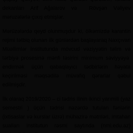
dekanları Arif Ağalarov və Rövşən Vəliyev
məruzələrlə çıxış etmişlər.
Mərüzələrdə qeyd olunmuşdur ki, ölkəmizdə karantin
rejimi tətbiq olunan ilk günlərdən başlayaraq Naxçıvan
Müəllimlər İnstitutunda mövcud vəziyyətin təlim və
tərbiyə prosesinə mənfi təsirini minimum səviyyəyə
endirmək üçün qabaqlayıcı tədbirlərin həyata
keçirilməsi məqsədilə müvafiq qərarlar qəbul
edilmişdir.
İlk olaraq 2019/2020 – ci tədris ilinin ikinci yarımili (yaz
semestri ) üçün tədrisi nəzərdə tutulan fənlərin
(ixtisaslar və kurslar üzrə) mühazirə mətnləri, imtahan
sualları institutun rəsmi saytında (nmi.edu.az)