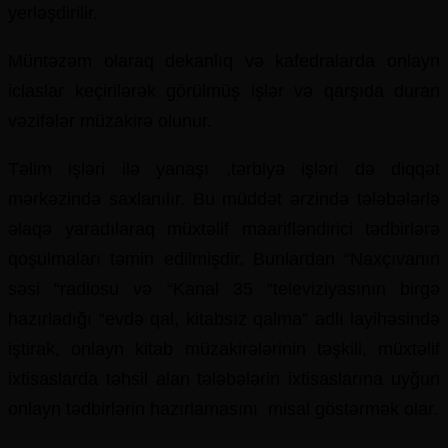
yerləşdirilir.
Müntəzəm olaraq dekanlıq və kafedralarda onlayn
iclaslar keçirilərək görülmüş işlər və qarşıda duran
vəzifələr müzakirə olunur.
Təlim işləri ilə yanaşı ,tərbiyə işləri də diqqət
mərkəzində saxlanılır. Bu müddət ərzində tələbələrlə
əlaqə yaradılaraq müxtəlif maarifləndirici tədbirlərə
qoşulmaları təmin edilmişdir. Bunlardan “Naxçıvanın
səsi “radiosu və “Kanal 35 “televiziyasının birgə
hazırladığı “evdə qal, kitabsız qalma” adlı layihəsində
iştirak, onlayn kitab müzakirələrinin təşkili, müxtəlif
ixtisaslarda təhsil alan tələbələrin ixtisaslarına uyğun
onlayn tədbirlərin hazırlamasını misal göstərmək olar.