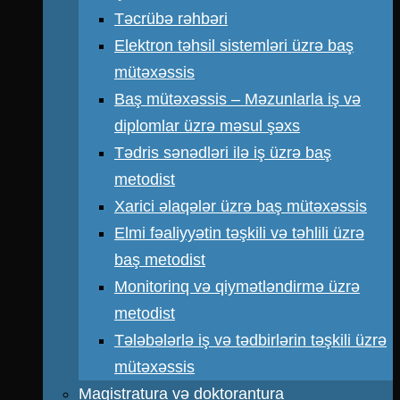
Təcrübə rəhbəri
Elektron təhsil sistemləri üzrə baş
mütəxəssis
Baş mütəxəssis – Məzunlarla iş və
diplomlar üzrə məsul şəxs
Tədris sənədləri ilə iş üzrə baş
metodist
Xarici əlaqələr üzrə baş mütəxəssis
Elmi fəaliyyətin təşkili və təhlili üzrə
baş metodist
Monitorinq və qiymətləndirmə üzrə
metodist
Tələbələrlə iş və tədbirlərin təşkili üzrə
mütəxəssis
Magistratura və doktorantura