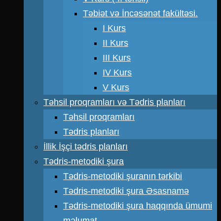
Təbiət və İncəsənət fakültəsi.
I Kurs
II Kurs
III Kurs
IV Kurs
V Kurs
Təhsil proqramları və Tədris planları
Təhsil proqramları
Tədris planları
İllik İşçi tədris planları
Tədris-metodiki şura
Tədris-metodiki şuranın tərkibi
Tədris-metodiki şura Əsasnamə
Tədris-metodiki şura haqqında ümumi
məlumat