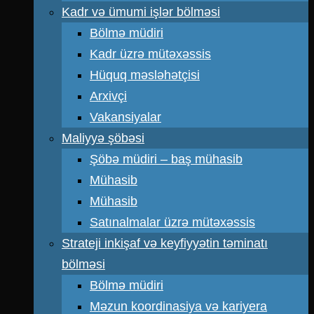
Kadr və ümumi işlər bölməsi
Bölmə müdiri
Kadr üzrə mütəxəssis
Hüquq məsləhətçisi
Arxivçi
Vakansiyalar
Maliyyə şöbəsi
Şöbə müdiri – baş mühasib
Mühasib
Mühasib
Satınalmalar üzrə mütəxəssis
Strateji inkişaf və keyfiyyətin təminatı
bölməsi
Bölmə müdiri
Məzun koordinasiya və kariyera