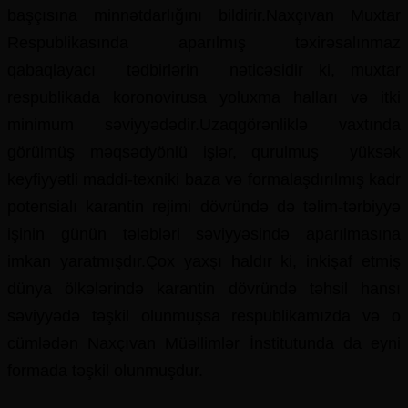
başçısına minnətdarlığını bildirir.Naxçıvan Muxtar
Respublikasında aparılmış təxirəsalınmaz
qabaqlayacı tədbirlərin nəticəsidir ki, muxtar
respublikada koronovirusa yoluxma halları və itki
minimum səviyyədədir.Uzaqgörənliklə vaxtında
görülmüş məqsədyönlü işlər, qurulmuş yüksək
keyfiyyətli maddi-texniki baza və formalaşdırılmış kadr
potensialı karantin rejimi dövründə də təlim-tərbiyyə
işinin günün tələbləri səviyyəsində aparılmasına
imkan yaratmışdır.Çox yaxşı haldır ki, inkişaf etmiş
dünya ölkələrində karantin dövründə təhsil hansı
səviyyədə təşkil olunmuşsa respublikamızda və o
cümlədən Naxçıvan Müəllimlər İnstitutunda da eyni
formada təşkil olunmuşdur.