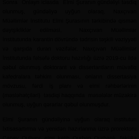
Sonra Onlayn iclasda Elmi Şuranın gündəliyi təsdiq
olunmuş, gündəliyə uyğun olaraq, Naxçıvan
Müəllimlər İnstitutu Elmi Şurasının tərkibində qismən
dəyişikliklər edilməsi, Naxçıvan Müəllimlər
İnstitutunda karantin dövründə tədrisin təşkili vəziyyəti
və qarşıda duran vəzifələr, Naxçıvan Müəllimlər
İnstitutunda fəlsəfə doktoru hazırlığı üzrə 2019-cu ildə
qəbul olunmuş doktorant və dissertantların müvafiq
kafedralara təhkim olunması, onların dissertasiya
mövzusu, fərdi iş planı və elmi rəhbərlərinin
(məsləhətçiləri) təsdiqi haqqında məsələlər müzakirə
olunmuş, uyğun qərarlar qəbul olunmuşdur.
Elmi Şuranın gündəliyinə uyğun olaraq institutun
İxtisasartırma və yenidən hazırlanma üzrə prorektoru
Çapay Quliyev, elmi katib Qurban Qurbanlı, fakültə