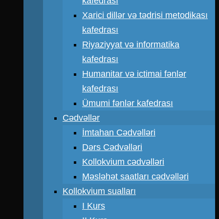
kafedrası
Xarici dillər və tədrisi metodikası
kafedrası
Riyaziyyat və informatika
kafedrası
Humanitar və ictimai fənlər
kafedrası
Ümumi fənlər kafedrası
Cədvəllər
İmtahan Cədvəlləri
Dərs Cədvəlləri
Kollokvium cədvəlləri
Məsləhət saatları cədvəlləri
Kollokvium sualları
I Kurs