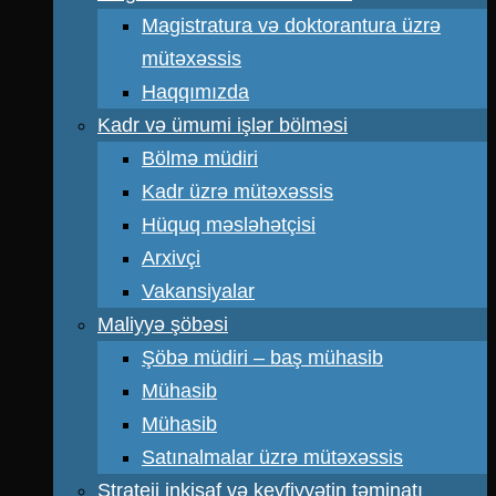
Magistratura və doktorantura üzrə
mütəxəssis
Haqqımızda
Kadr və ümumi işlər bölməsi
Bölmə müdiri
Kadr üzrə mütəxəssis
Hüquq məsləhətçisi
Arxivçi
Vakansiyalar
Maliyyə şöbəsi
Şöbə müdiri – baş mühasib
Mühasib
Mühasib
Satınalmalar üzrə mütəxəssis
Strateji inkişaf və keyfiyyətin təminatı