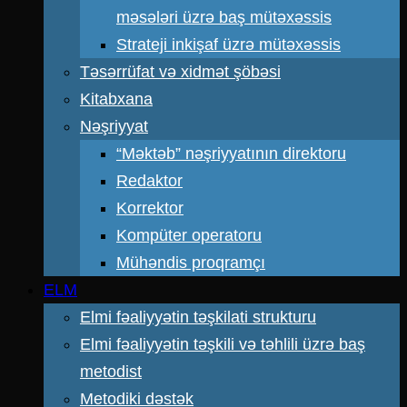
məsələri üzrə baş mütəxəssis
Strateji inkişaf üzrə mütəxəssis
Təsərrüfat və xidmət şöbəsi
Kitabxana
Nəşriyyat
“Məktəb” nəşriyyatının direktoru
Redaktor
Korrektor
Kompüter operatoru
Mühəndis proqramçı
ELM
Elmi fəaliyyətin təşkilati strukturu
Elmi fəaliyyətin təşkili və təhlili üzrə baş
metodist
Metodiki dəstək