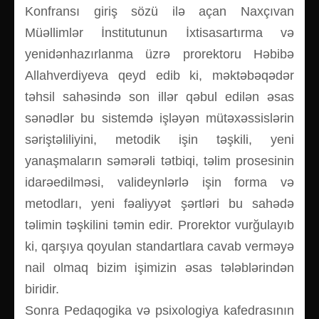
Konfransı giriş sözü ilə açan Naxçıvan
Müəllimlər İnstitutunun İxtisasartırma və
yenidənhazırlanma üzrə prorektoru Həbibə
Allahverdiyeva qeyd edib ki, məktəbəqədər
təhsil sahəsində son illər qəbul edilən əsas
sənədlər bu sistemdə işləyən mütəxəssislərin
səriştəliliyini, metodik işin təşkili, yeni
yanaşmaların səmərəli tətbiqi, təlim prosesinin
idarəedilməsi, valideynlərlə işin forma və
metodları, yeni fəaliyyət şərtləri bu sahədə
təlimin təşkilini təmin edir. Prorektor vurğulayıb
ki, qarşıya qoyulan standartlara cavab verməyə
nail olmaq bizim işimizin əsas tələblərindən
biridir.
Sonra Pedaqogika və psixologiya kafedrasının