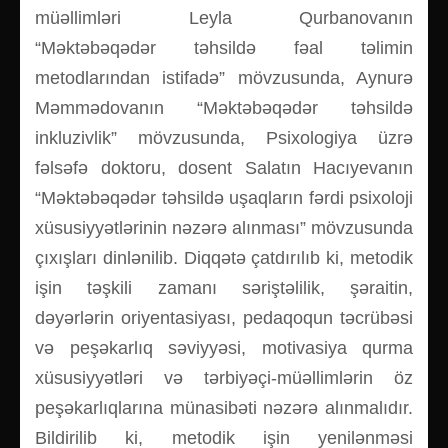
müəllimləri Leyla Qurbanovanın
“Məktəbəqədər təhsildə fəal təlimin
metodlarından istifadə” mövzusunda, Aynurə
Məmmədovanın “Məktəbəqədər təhsildə
inkluzivlik” mövzusunda, Psixologiya üzrə
fəlsəfə doktoru, dosent Salatın Hacıyevanın
“Məktəbəqədər təhsildə uşaqların fərdi psixoloji
xüsusiyyətlərinin nəzərə alınması” mövzusunda
çıxışları dinlənilib. Diqqətə çatdırılıb ki, metodik
işin təşkili zamanı səriştəlilik, şəraitin,
dəyərlərin oriyentasiyası, pedaqoqun təcrübəsi
və peşəkarlıq səviyyəsi, motivasiya qurma
xüsusiyyətləri və tərbiyəçi-müəllimlərin öz
peşəkarlıqlarına münasibəti nəzərə alınmalıdır.
Bildirilib ki, metodik işin yenilənməsi