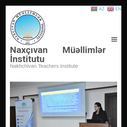
AZ
EN
İçeriğe
atla
(Enter
tuşuna
basın)
Naxçıvan Müəllimlər
İnstitutu
Nakhchivan Teachers Institute