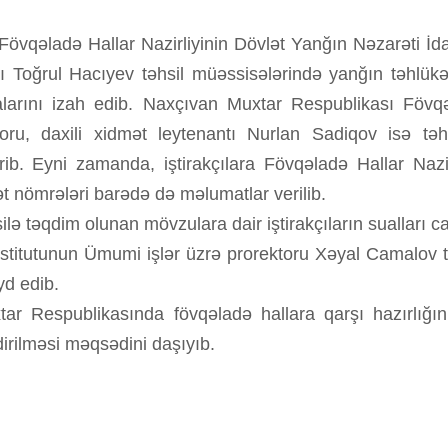
qəladə Hallar Nazirliyinin Dövlət Yanğın Nəzarəti İdarəs
nı Toğrul Hacıyev təhsil müəssisələrində yanğın təhlükə
arını izah edib. Naxçıvan Muxtar Respublikası Fövqəla
oru, daxili xidmət leytenantı Nurlan Sadiqov isə təh
rib. Eyni zamanda, iştirakçılara Fövqəladə Hallar Nazi
 nömrələri barədə də məlumatlar verilib.
lə təqdim olunan mövzulara dair iştirakçıların sualları ca
titutunun Ümumi işlər üzrə prorektoru Xəyal Camalov təd
yd edib.
 Respublikasında fövqəladə hallara qarşı hazırlığın 
dirilməsi məqsədini daşıyıb.