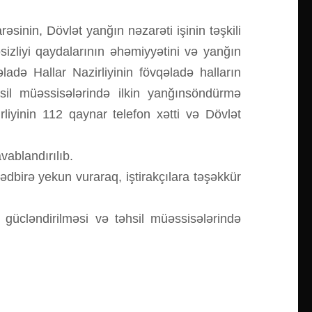
inin, Dövlət yanğın nəzarəti işinin təşkili
sizliyi qaydalarının əhəmiyyətini və yanğın
də Hallar Nazirliyinin fövqəladə halların
sil müəssisələrində ilkin yanğınsöndürmə
rliyinin 112 qaynar telefon xətti və Dövlət
vablandırılıb.
birə yekun vuraraq, iştirakçılara təşəkkür
gücləndirilməsi və təhsil müəssisələrində