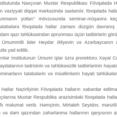
titutunda Naxçıvan Muxtar Respublikası Fövqəladə Hallar 
n vəziyyəti diqqət mərkəzində saxlanılır, fövqəladə hal
nmanın yolları” mövzusunda seminar-müşavirə keçir
tələbələrə fövqəladə hallar zamanı düzgün davranış 
dəm qazı təhlükəsindən qorunması üçün tədbirlərin görü
 Ümummilli lider Heydər Əliyevin və Azərbaycanın 
utla yad edilib.
limlər İnstitutunun Ümumi işlər üzrə prorektoru Xəyal C
alarının tədrisinin və təhlükəsizlik tədbirlərinin həyat
narların tələbələrin və müəllimlərin həyati təhlükələr
llar Nazirliyinin Fövqəladə halların xəbərdar edilməsi
kçılarına Muxtar Respublika ərazisindəki fövqəladə hallar
ı məlumat verib. Həmçinin, Mirtaleh Seyidov, mənzillər
n və dəm qazından zəhərlənmə hallarının qarşısının al