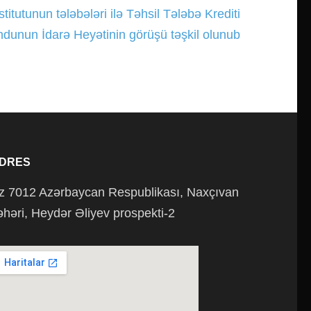
titutunun tələbələri ilə Təhsil Tələbə Krediti
dunun İdarə Heyətinin görüşü təşkil olunub
DRES
z 7012 Azərbaycan Respublikası, Naxçıvan
əhəri, Heydər Əliyev prospekti-2