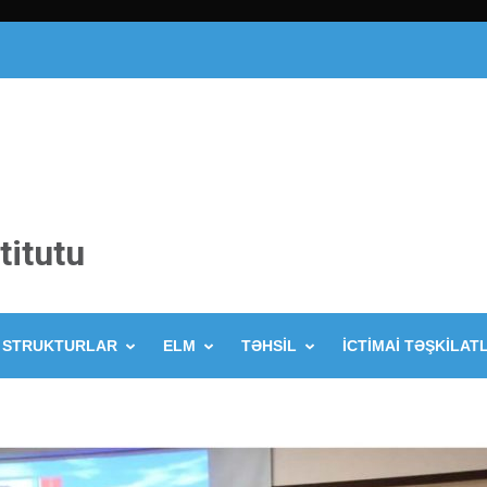
titutu
STRUKTURLAR
ELM
TƏHSİL
İCTİMAİ TƏŞKİLAT