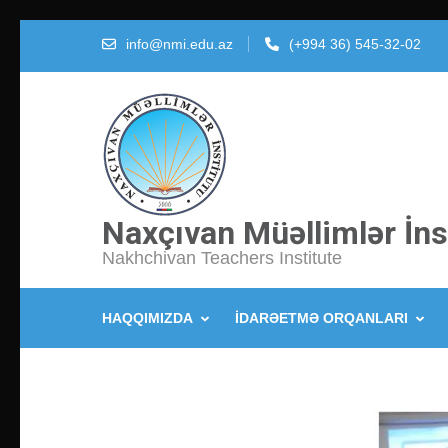
İçeriğe
info@nmi.edu.az
(+994 36) 545-32-02
atla
(Enter
tuşuna
basın)
Naxçıvan Müəllimlər İns
Nakhchivan Teachers Institute
HAQQIMIZDA
İDARƏETMƏ ORQANLARI