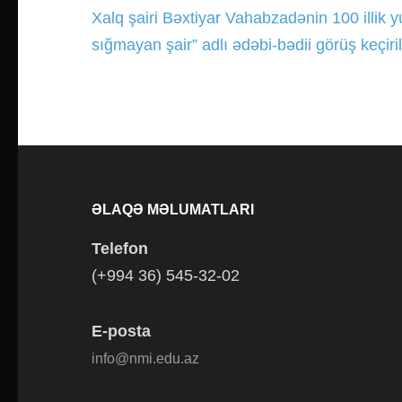
Xalq şairi Bəxtiyar Vahabzadənin 100 illik y
Yazı
sığmayan şair” adlı ədəbi-bədii görüş keçiril
gezinmesi
ƏLAQƏ MƏLUMATLARI
Telefon
(+994 36) 545-32-02
E-posta
info@nmi.edu.az