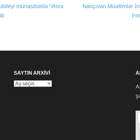
ubileyi münasibətilə “Əsrə
Naxçıvan Müəllimlər İns
ib
Fon
SAYTIN ARXIVI
A
Saytın
A
arxivi
ş