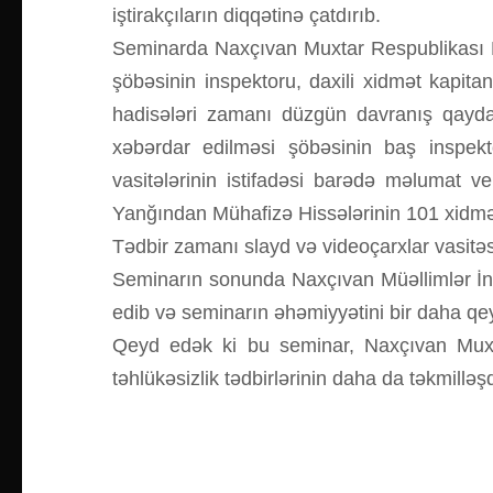
iştirakçıların diqqətinə çatdırıb.
Seminarda Naxçıvan Muxtar Respublikası Föv
şöbəsinin inspektoru, daxili xidmət kapita
hadisələri zamanı düzgün davranış qaydal
xəbərdar edilməsi şöbəsinin baş inspekt
vasitələrinin istifadəsi barədə məlumat ve
Yanğından Mühafizə Hissələrinin 101 xidmət
Tədbir zamanı slayd və videoçarxlar vasitəsi
Seminarın sonunda Naxçıvan Müəllimlər İns
edib və seminarın əhəmiyyətini bir daha qe
Qeyd edək ki bu seminar, Naxçıvan Muxtar
təhlükəsizlik tədbirlərinin daha da təkmilləş