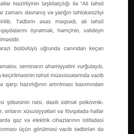
Nazirliyinin təşkilatçılığı ilə “Ali təhsil
lar zamanı davranış və yanğın təhlükəsizliyi
ilib. Tədbirin əsas məqsədi, ali təhsil
qaydalarını öyrətmək, həmçinin, valideyn
lməsidir.
ərazi bütövlüyü uğrunda canından keçən
amalov, seminarın əhəmiyyətini vurğulayıb,
a keçirilməsinin təhsil müəssisələrində vacib
ə qarşı hazırlığının artırılması baxımından
 şöbəsinin rəisi, daxili xidmət polkovnik-
, onların xüsusiyyətləri və fövqəladə hallar
də qaz və elektrik cihazlarının istifadəsi
ınması üçün görülməsi vacib tədbirləri də