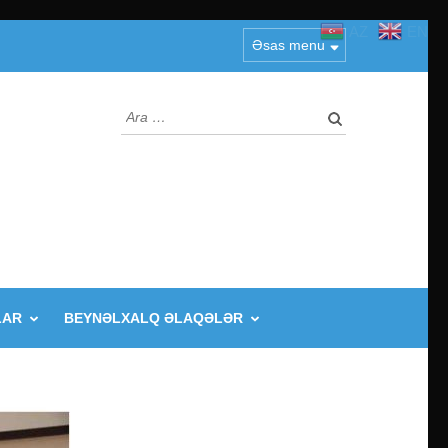
AZ
EN
Əsas menu
Arama:
LAR
BEYNƏLXALQ ƏLAQƏLƏR