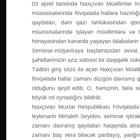
03 aprel tarixində Naxçıvan Müəllimlər İns
müəssisələrində fövqəladə hallara hazırlığı
qaydaları, dəm qazı təhlükəsindən qoru
müəssisələrində işləyən müəllimlərə və 
himayəsindən kənarda yaşayan tələbələrin 
Seminar-müşavirəyə başlamazdan əvvəl,
şəhidlərimizin əziz xatirəsi bir dəqiqəlik sük
Tədbiri giriş sözü ilə açan Naxçıvan Müəl
fövqəladə hallar zamanı düzgün davranış qayd
olduğunu qeyd edib. O, həmçinin, belə semi
böyük rol oynadığını bildirib.
Naxçıvan Muxtar Respublikası Fövqəladə Ha
leytenantı Mirtaleh Seyidov, seminar iştira
zamanı davranış qaydaları haqqında ətrafl
zamanı baş verə biləcək partlayış, yanğı