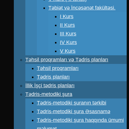
Təbiət və İncəsənət fakültəsi.
I Kurs
II Kurs
III Kurs
IV Kurs
V Kurs
Təhsil proqramları və Tədris planları
Təhsil proqramları
Tədris planları
İllik İşçi tədris planları
Tədris-metodiki şura
Tədris-metodiki şuranın tərkibi
Tədris-metodiki şura Əsasnamə
Tədris-metodiki şura haqqında ümumi
məlumat