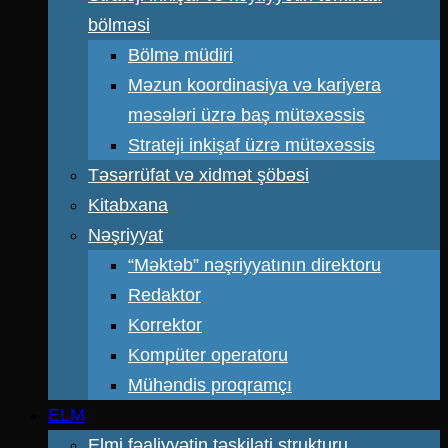
bölməsi
Bölmə müdiri
Məzun koordinasiya və kariyera
məsələri üzrə baş mütəxəssis
Strateji inkişaf üzrə mütəxəssis
Təsərrüfat və xidmət şöbəsi
Kitabxana
Nəşriyyat
“Məktəb” nəşriyyatının direktoru
Redaktor
Korrektor
Kompüter operatoru
Mühəndis proqramçı
ELM
Elmi fəaliyyətin təşkilati strukturu