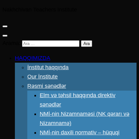
Nakhchivan Teachers Institute
Arama:
HAQQIMIZDA
İnstitut haqqında
Our İnstitute
Rəsmi sənədlər
Elm və təhsil haqqında direktiv
sənədlər
NMİ-nin Nizamnaməsi (NK qərarı və
Nizamnamə)
NMİ-nin daxili normativ – hüquqi