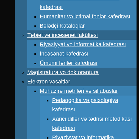
kafedrası
Humanitar və ictimai fənlər kafedrası
Bələdçi Kataloqlar
Təbiət və incəsənət fakültəsi
Riyaziyyat və informatika kafedrası
İncəsənət kafedrası
Ümumi fənlər kafedrası
Magistratura və doktorantura
Elektron vəsaitlər
Mühazirə mətnləri və sillabuslar
Pedaqogika və psixologiya
kafedrası
Xarici dillər və tədrisi metodikası
kafedrası
Riyaziyyat və informatika