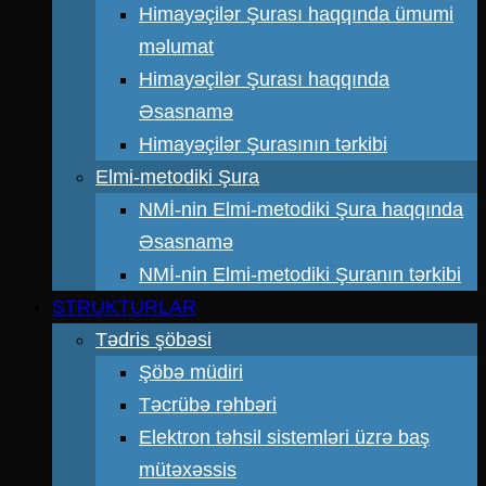
Himayəçilər Şurası haqqında ümumi
məlumat
Himayəçilər Şurası haqqında
Əsasnamə
Himayəçilər Şurasının tərkibi
Elmi-metodiki Şura
NMİ-nin Elmi-metodiki Şura haqqında
Əsasnamə
NMİ-nin Elmi-metodiki Şuranın tərkibi
STRUKTURLAR
Tədris şöbəsi
Şöbə müdiri
Təcrübə rəhbəri
Elektron təhsil sistemləri üzrə baş
mütəxəssis