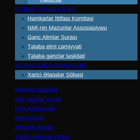
İCTİMAİ TƏŞKİLATLAR
Həmkarlar İttifaqı Komitəsi
NMİ-nin Məzunlar Assosiasiyası
Gənc Alimlər Şurası
Tələbə elmi cəmiyyəti
Tələbə gənclər təşkilati
BEYNƏLXALQ ƏLAQƏLƏR
Xarici Əlaqələr Şöbəsi
Rektora müraciət
Elmi əsərlər jurnalı
Elmi konfranslar
İdeya bankı
Metodik dəstək
Tədris-Metodik şurası