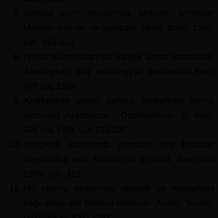
Şahbuz rayon şivələrində əkinçilik terminləri
Məktəb islahatı və pedaqoji təhsil Bakı, 1986.
səh. 151-162
Folklor Nümunələrində natiqlik sənəti məsələləri.
Azərbaycan nitq mədəniyyəti problemləri.Bakı,
APİ nəş.1988
Azərbaycan dilinin Şahbuz şivələrində atçılıq
terminləri Azərbaycan Onomastikası. II, Bakı,
APİ nəş.1986 səh.233-235
Naxçıvan dialektində köməkçi nitq hissələri
Respublika elmi konfransın tezisləri. Naxçıvan
1988. səh. 121
Hic rayonu şivələrində əkinçilik və maldarlıqla
bağlı peşə adı bildirən terminlər. Azərb. Termin.
problemləri. Bakı.1988