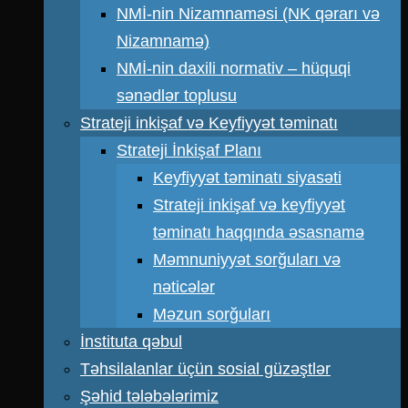
NMİ-nin Nizamnaməsi (NK qərarı və
Nizamnamə)
NMİ-nin daxili normativ – hüquqi
sənədlər toplusu
Strateji inkişaf və Keyfiyyət təminatı
Strateji İnkişaf Planı
Keyfiyyət təminatı siyasəti
Strateji inkişaf və keyfiyyət
təminatı haqqında əsasnamə
Məmnuniyyət sorğuları və
nəticələr
Məzun sorğuları
İnstituta qəbul
Təhsilalanlar üçün sosial güzəştlər
Şəhid tələbələrimiz