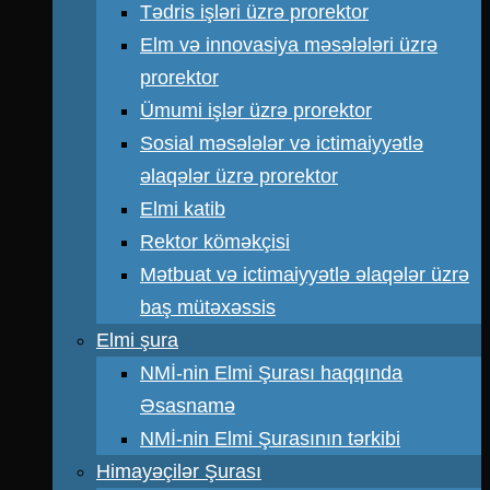
Tədris işləri üzrə prorektor
Elm və innovasiya məsələləri üzrə
prorektor
Ümumi işlər üzrə prorektor
Sosial məsələlər və ictimaiyyətlə
əlaqələr üzrə prorektor
Elmi katib
Rektor köməkçisi
Mətbuat və ictimaiyyətlə əlaqələr üzrə
baş mütəxəssis
Elmi şura
NMİ-nin Elmi Şurası haqqında
Əsasnamə
NMİ-nin Elmi Şurasının tərkibi
Himayəçilər Şurası