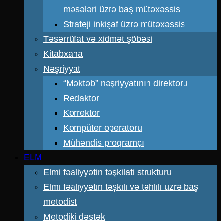
məsələri üzrə baş mütəxəssis
Strateji inkişaf üzrə mütəxəssis
Təsərrüfat və xidmət şöbəsi
Kitabxana
Nəşriyyat
“Məktəb” nəşriyyatının direktoru
Redaktor
Korrektor
Kompüter operatoru
Mühəndis proqramçı
ELM
Elmi fəaliyyətin təşkilati strukturu
Elmi fəaliyyətin təşkili və təhlili üzrə baş
metodist
Metodiki dəstək