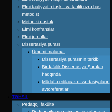
Elmi fəaliyyətin təşkili və təhlili üzrə baş
metodist
Metodiki dəstək
Elmi konfranslar
Elmi jurnallar
Dissertasiya şurası
Ümumi məlumat
Dissertasiya şurasının tərkibi
Birdəfəlik Dissertasiya Şuraları
haqqında
Müdafiə ediləcək dissertasiyaların
avtoreferatlar
TƏHSİL
Pedaqoji fakültə
Pedaqogika və psixologiya kafedrası