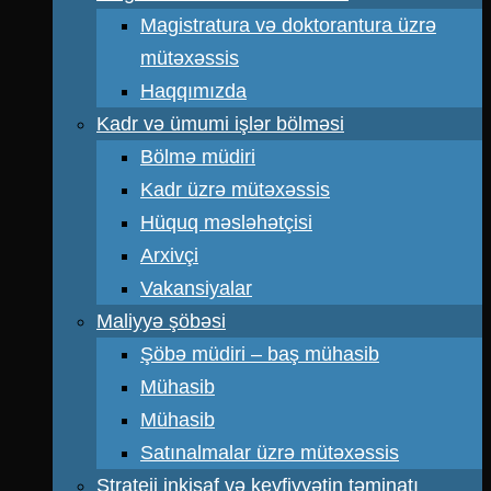
Magistratura və doktorantura üzrə
mütəxəssis
Haqqımızda
Kadr və ümumi işlər bölməsi
Bölmə müdiri
Kadr üzrə mütəxəssis
Hüquq məsləhətçisi
Arxivçi
Vakansiyalar
Maliyyə şöbəsi
Şöbə müdiri – baş mühasib
Mühasib
Mühasib
Satınalmalar üzrə mütəxəssis
Strateji inkişaf və keyfiyyətin təminatı