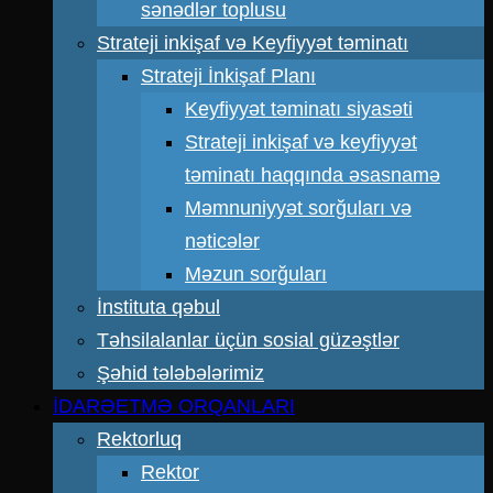
sənədlər toplusu
Strateji inkişaf və Keyfiyyət təminatı
Strateji İnkişaf Planı
Keyfiyyət təminatı siyasəti
Strateji inkişaf və keyfiyyət
təminatı haqqında əsasnamə
Məmnuniyyət sorğuları və
nəticələr
Məzun sorğuları
İnstituta qəbul
Təhsilalanlar üçün sosial güzəştlər
Şəhid tələbələrimiz
İDARƏETMƏ ORQANLARI
Rektorluq
Rektor