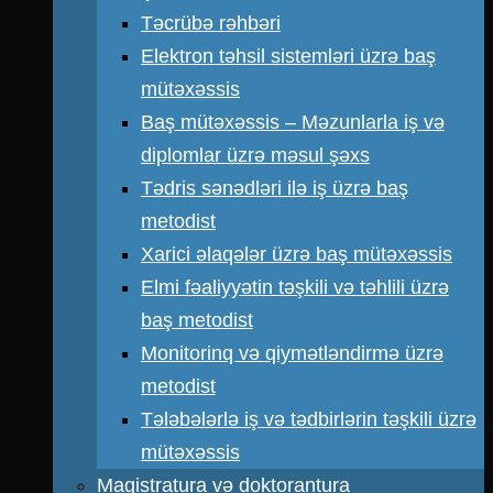
Təcrübə rəhbəri
Elektron təhsil sistemləri üzrə baş
mütəxəssis
Baş mütəxəssis – Məzunlarla iş və
diplomlar üzrə məsul şəxs
Tədris sənədləri ilə iş üzrə baş
metodist
Xarici əlaqələr üzrə baş mütəxəssis
Elmi fəaliyyətin təşkili və təhlili üzrə
baş metodist
Monitorinq və qiymətləndirmə üzrə
metodist
Tələbələrlə iş və tədbirlərin təşkili üzrə
mütəxəssis
Magistratura və doktorantura