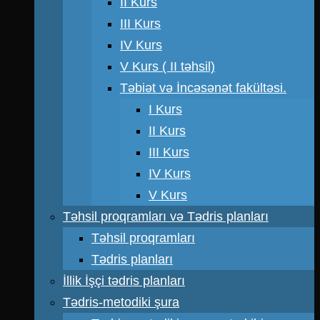
II Kurs
III Kurs
IV Kurs
V Kurs ( II təhsil)
Təbiət və İncəsənət fakültəsi.
I Kurs
II Kurs
III Kurs
IV Kurs
V Kurs
Təhsil proqramları və Tədris planları
Təhsil proqramları
Tədris planları
İllik İşçi tədris planları
Tədris-metodiki şura