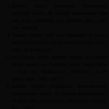
Şahbuz rayonu şivələrində heyvandarlıq
terminləri Azərb. Ali məktəb aspirantların elmi
kon mate. Hümanitar elm bölməsi. Bakı, 1981
səh. 433-436
“Dialekt sözlərin” yerli şivə materialları ilə əlaqəli
tədrisinə dair Azərb dili və ədəbiyyat tədrisi .Bakı,
1982, № 3,səh24-27
Azərbaycan dilinin Şahbuz rayonu şivələrində
termin yaradıcılığı (morfoloji yolla). Aspirantların
V resp elmi konfransının materialları, X-XIX
bölmə. Bakı. 1982. Səh. 27
Şahbuz şivələri leksikasının leksik-semantik
xüsusiyyətləri Azərb. Ali məktəb aspirantlarının
VI resp elmi konfransının materialları. II-hissə.
Bakı, 1983