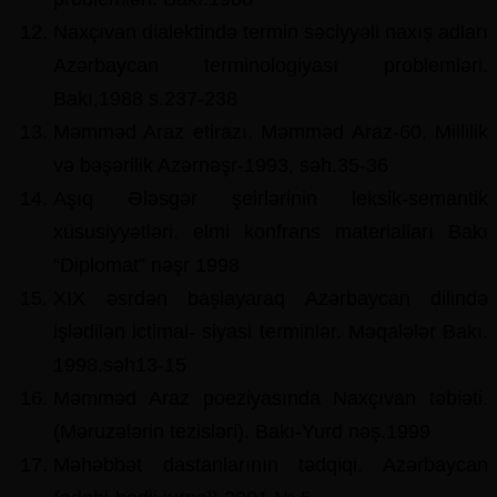
Naxçıvan dialektində termin səciyyəli naxış adları
Azərbaycan terminologiyası problemləri.
Bakı,1988 s.237-238
Məmməd Araz etirazı. Məmməd Araz-60. Millilik
və bəşərilik Azərnəşr-1993, səh.35-36
Aşıq Ələsgər şeirlərinin leksik-semantik
xüsusiyyətləri. elmi konfrans materialları Bakı
“Diplomat” nəşr 1998
XIX əsrdən başlayaraq Azərbaycan dilində
işlədilən ictimai- siyasi terminlər. Məqalələr Bakı.
1998.səh13-15
Məmməd Araz poeziyasında Naxçıvan təbiəti.
(Məruzələrin tezisləri). Bakı-Yurd nəş.1999
Məhəbbət dastanlarının tədqiqi. Azərbaycan