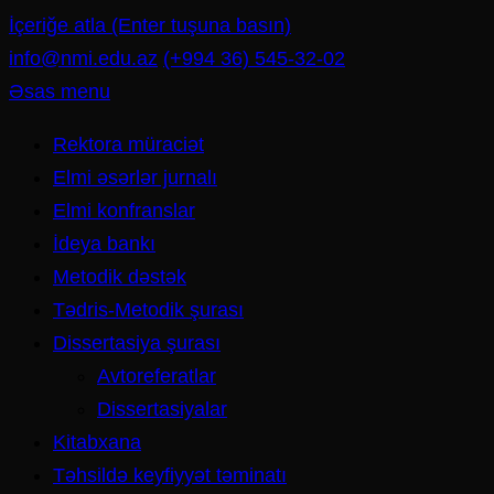
İçeriğe atla (Enter tuşuna basın)
info@nmi.edu.az
(+994 36) 545-32-02
Əsas menu
Rektora müraciət
Elmi əsərlər jurnalı
Elmi konfranslar
İdeya bankı
Metodik dəstək
Tədris-Metodik şurası
Dissertasiya şurası
Avtoreferatlar
Dissertasiyalar
Kitabxana
Təhsildə keyfiyyət təminatı