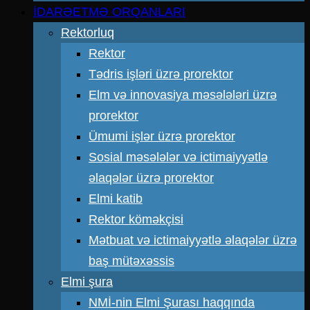
İDARƏETMƏ ORQANLARI
Rektorluq
Rektor
Tədris işləri üzrə prorektor
Elm və innovasiya məsələləri üzrə
prorektor
Ümumi işlər üzrə prorektor
Sosial məsələlər və ictimaiyyətlə
əlaqələr üzrə prorektor
Elmi katib
Rektor köməkçisi
Mətbuat və ictimaiyyətlə əlaqələr üzrə
baş mütəxəssis
Elmi şura
NMİ-nin Elmi Şurası haqqında