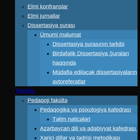
Elmi konfranslar
Elmi jurnallar
Dissertasiya şurası
Ümumi məlumat
Dissertasiya şurasının tərkibi
Birdəfəlik Dissertasiya Şuraları
haqqında
Müdafiə ediləcək dissertasiyaların
avtoreferatlar
TƏHSİL
Pedaqoji fakültə
Pedaqogika və psixologiya kafedrası
Təlim nəticələri
Azərbaycan dili və ədəbiyyat kafedrası
Xarici dillər və tədrisi metodikası