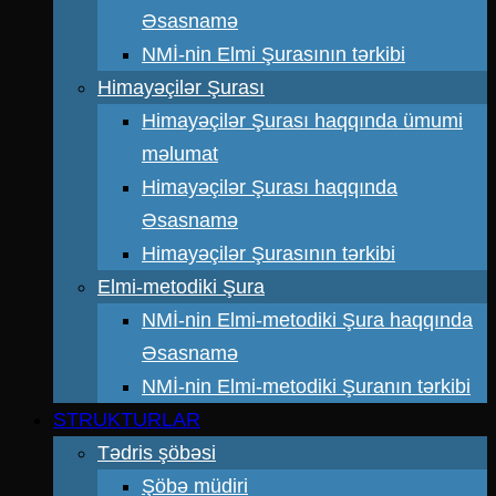
Əsasnamə
NMİ-nin Elmi Şurasının tərkibi
Himayəçilər Şurası
Himayəçilər Şurası haqqında ümumi
məlumat
Himayəçilər Şurası haqqında
Əsasnamə
Himayəçilər Şurasının tərkibi
Elmi-metodiki Şura
NMİ-nin Elmi-metodiki Şura haqqında
Əsasnamə
NMİ-nin Elmi-metodiki Şuranın tərkibi
STRUKTURLAR
Tədris şöbəsi
Şöbə müdiri