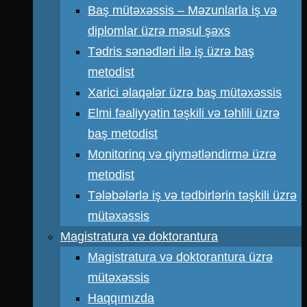
Baş mütəxəssis – Məzunlarla iş və
diplomlar üzrə məsul şəxs
Tədris sənədləri ilə iş üzrə baş
metodist
Xarici əlaqələr üzrə baş mütəxəssis
Elmi fəaliyyətin təşkili və təhlili üzrə
baş metodist
Monitorinq və qiymətləndirmə üzrə
metodist
Tələbələrlə iş və tədbirlərin təşkili üzrə
mütəxəssis
Magistratura və doktorantura
Magistratura və doktorantura üzrə
mütəxəssis
Haqqımızda