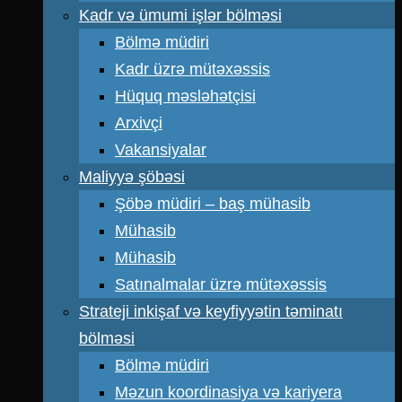
Kadr və ümumi işlər bölməsi
Bölmə müdiri
Kadr üzrə mütəxəssis
Hüquq məsləhətçisi
Arxivçi
Vakansiyalar
Maliyyə şöbəsi
Şöbə müdiri – baş mühasib
Mühasib
Mühasib
Satınalmalar üzrə mütəxəssis
Strateji inkişaf və keyfiyyətin təminatı
bölməsi
Bölmə müdiri
Məzun koordinasiya və kariyera