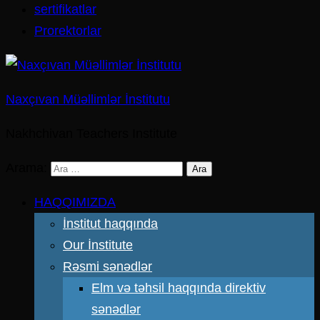
sertifikatlar
Prorektorlar
Naxçıvan Müəllimlər İnstitutu
Nakhchivan Teachers Institute
Arama:
HAQQIMIZDA
İnstitut haqqında
Our İnstitute
Rəsmi sənədlər
Elm və təhsil haqqında direktiv
sənədlər