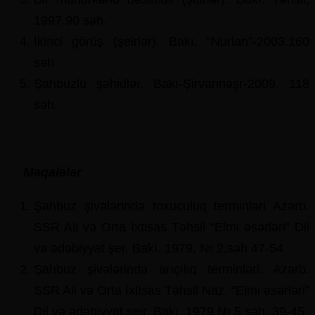
1997.90 səh.
İkinci görüş (şeirlər). Bakı, “Nurlan”-2003.160
səh
Şahbuzlu şəhidlər. Bakı-Şirvannəşr-2009, 118
səh.
Məqalələr
Şahbuz şivələrində toxuculuq terminləri Azərb.
SSR Ali və Orta İxtisas Təhsil “Elmi əsərləri” Dil
və ədəbiyyat şer. Bakı. 1979, № 2,səh 47-54
Şahbuz şivələrində arıçılıq terminləri. Azərb.
SSR Ali və Orta İxtisas Təhsil Naz. “Elmi əsərləri”
Dil və ədəbiyyat şeir. Bakı, 1979.№ 5 səh. 39-45