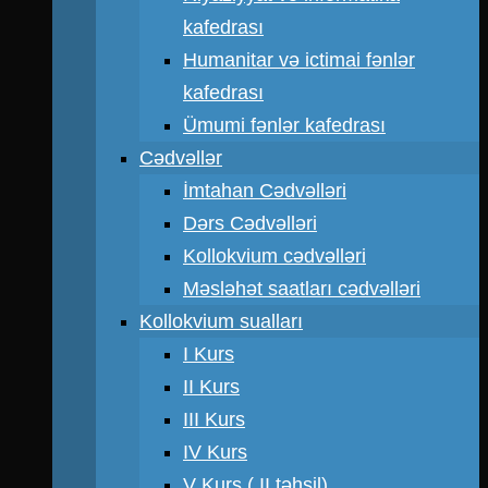
kafedrası
Humanitar və ictimai fənlər
kafedrası
Ümumi fənlər kafedrası
Cədvəllər
İmtahan Cədvəlləri
Dərs Cədvəlləri
Kollokvium cədvəlləri
Məsləhət saatları cədvəlləri
Kollokvium sualları
I Kurs
II Kurs
III Kurs
IV Kurs
V Kurs ( II təhsil)