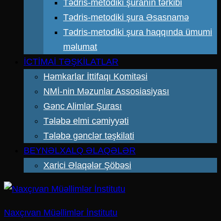
Tədris-metodiki şuranın tərkibi
Tədris-metodiki şura Əsasnamə
Tədris-metodiki şura haqqında ümumi
məlumat
İCTİMAİ TƏŞKİLATLAR
Həmkarlar İttifaqı Komitəsi
NMİ-nin Məzunlar Assosiasiyası
Gənc Alimlər Şurası
Tələbə elmi cəmiyyəti
Tələbə gənclər təşkilati
BEYNƏLXALQ ƏLAQƏLƏR
Xarici Əlaqələr Şöbəsi
Naxçıvan Müəllimlər İnstitutu