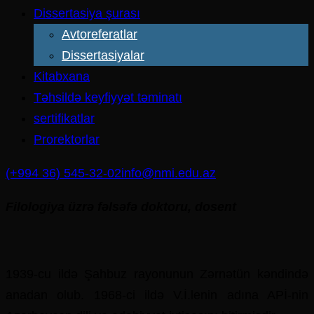
Dissertasiya şurası
Avtoreferatlar
Dissertasiyalar
Kitabxana
Təhsildə keyfiyyət təminatı
sertifikatlar
Prorektorlar
(+994 36) 545-32-02
info@nmi.edu.az
Filologiya üzrə fəlsəfə doktoru, dosent
1939-cu ildə Şahbuz rayonunun Zərnətün kəndində
anadan olub. 1968-ci ildə V.İ.lenin adına APİ-nin