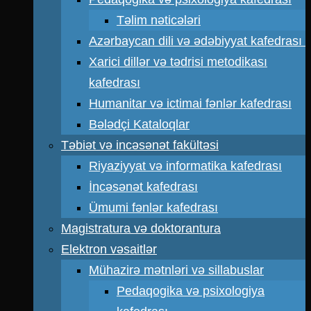
Təlim nəticələri
Azərbaycan dili və ədəbiyyat kafedrası
Xarici dillər və tədrisi metodikası
kafedrası
Humanitar və ictimai fənlər kafedrası
Bələdçi Kataloqlar
Təbiət və incəsənət fakültəsi
Riyaziyyat və informatika kafedrası
İncəsənət kafedrası
Ümumi fənlər kafedrası
Magistratura və doktorantura
Elektron vəsaitlər
Mühazirə mətnləri və sillabuslar
Pedaqogika və psixologiya