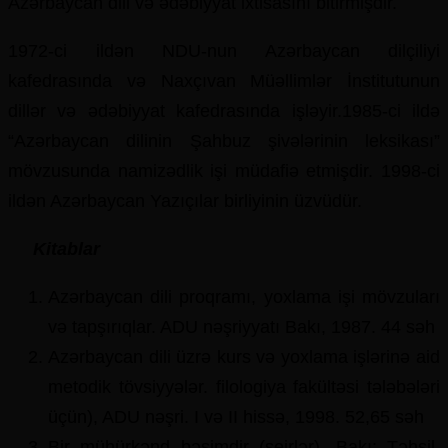
Azərbaycan dili və ədəbiyyat ixtisasını bitirmişdir.
1972-ci ildən NDU-nun Azərbaycan dilçiliyi
kafedrasında və Naxçıvan Müəllimlər İnstitutunun
dillər və ədəbiyyat kafedrasında işləyir.1985-ci ildə
“Azərbaycan dilinin Şahbuz şivələrinin leksikası”
mövzusunda namizədlik işi müdafiə etmişdir. 1998-ci
ildən Azərbaycan Yazıçılar birliyinin üzvüdür.
Kitablar
Azərbaycan dili proqramı, yoxlama işi mövzuları
və tapşırıqlar. ADU nəşriyyatı Bakı, 1987. 44 səh
Azərbaycan dili üzrə kurs və yoxlama işlərinə aid
metodik tövsiyyələr. filologiya fakültəsi tələbələri
üçün), ADU nəşri. I və II hissə, 1998. 52,65 səh
Bir mühürkənd bəsimdir (şeirlər). Bakı: Təhsil,