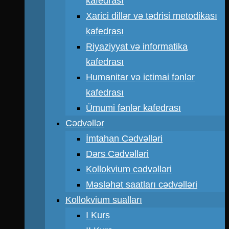
kafedrası
Xarici dillər və tədrisi metodikası
kafedrası
Riyaziyyat və informatika
kafedrası
Humanitar və ictimai fənlər
kafedrası
Ümumi fənlər kafedrası
Cədvəllər
İmtahan Cədvəlləri
Dərs Cədvəlləri
Kollokvium cədvəlləri
Məsləhət saatları cədvəlləri
Kollokvium sualları
I Kurs