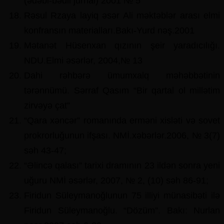
(ədəbi-bədii jurnal) 2001 № 5
Rəsul Rzaya layiq əsər Ali məktəblər arası elmi
konfransın materialları.Bakı-Yurd nəş.2001
Mətanət Hüsenxan qızının şeir yaradıcılığı.
NDU.Elmi əsərlər, 2004,№ 13
Dahi rəhbərə ümumxalq məhəbbətinin
tərənnümü. Sərraf Qasım “Bir qartal ol millətim
zirvəyə çat”
“Qara xəncər” romanında erməni xisləti və sovet
prokrorluğunun ifşası. NMİ.xəbərlər.2006, № 3(7)
səh 43-47;
“Əlincə qalası” tarixi dramının 23 ildən sonra yeni
uğuru NMİ əsərlər, 2007, № 2, (10) səh 86-91;
Firidun Süleymanoğlunun 75 illiyi münasibəti ilə
Firidun Süleymanoğlu. “Dözüm”. Bakı: Nurlan